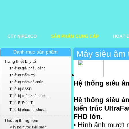
CTY NIPEXCO
SẢN PHẨM CUNG CẤP
HOẠT 
Máy siêu âm 
Danh mục sản phẩm
Trang thiết bị y tế
Thiết bị giải phẩu bệnh
Thiết bị thẩm mỹ
Hệ thống siêu 
Thiết bị thăm dò chức...
Thiết bị CSSD
Thiết bị chẩn đoán hình...
H
ệ
th
ố
ng siêu 
Thiết Bị Điều Trị
ki
ế
n trúc UltraF
Thiết bị phục hồi chức...
FHD l
ớ
n.
Thiết bị thí nghiệm
•
Hình
ả
nh m
ượ
t 
Máy lọc nước siêu sạch