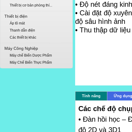
• Độ
nét
đ
áng kin
Thiết bị cơ bản phòng thí...
•
Cài
đặ
t
độ
xuyên
Thiết bị điện
độ
sâu hình
ả
nh
Áp tô mát
•
Thu th
ậ
p d
ữ
li
ệ
u
Thanh dẫn điện
Các thiết bị khác
Máy Công Nghiệp
Máy chế Biến Dược Phẩm
Máy Chế Biến Thực Phẩm
Tính năng
Ứng dụn
Các ch
ế độ
ch
ụ
• Đ
àn h
ồ
i h
ọ
c
– 
độ
2D và 3D
1