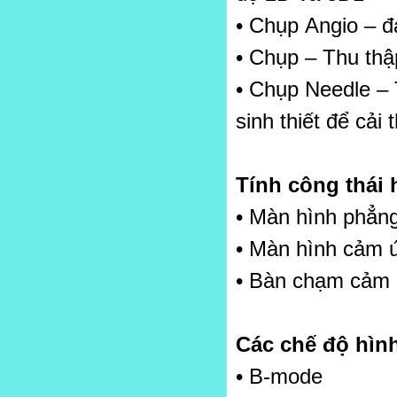
•
Ch
ụp
Angio –
đ
•
Ch
ụp
– Thu th
ậ
•
Ch
ụp
Needle –
sinh thi
ế
t
để
c
ả
i 
Tính công thái 
• Màn hình phẳng
• Màn hình cảm ứ
• Bàn chạm cảm 
Các chế độ hìn
• B-mode