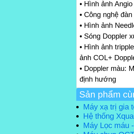
• Hình ảnh Angio
• Công nghệ đàn 
• Hình ảnh Needl
• Sóng Doppler 
• Hình ảnh tripp
ảnh COL+ Dopple
• Doppler màu: 
định hướng
Sản phẩm cùn
Máy xạ trị gia
Hệ thống Xqua
Máy Lọc máu - 